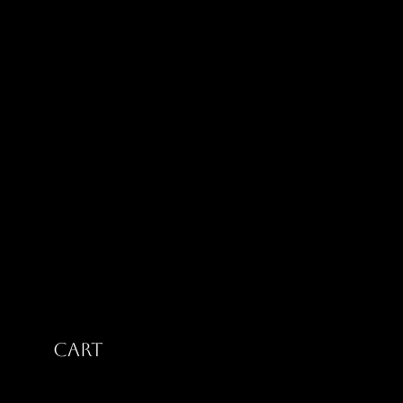
ታላቅነት ልብስ ኮ
Cart