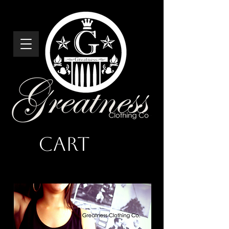
Cart
ታላቅነት ልብስ ኮ