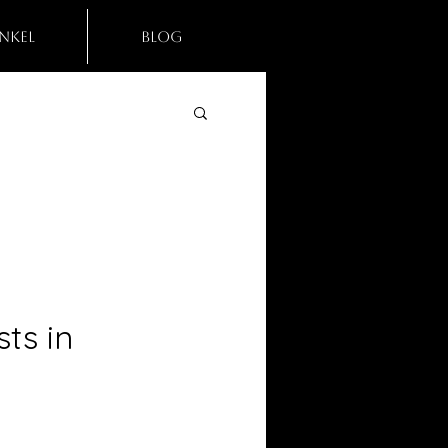
nkel
Blog
ts in