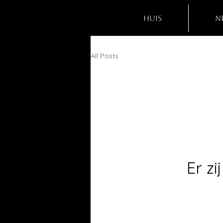
Huis
N
All Posts
Er z